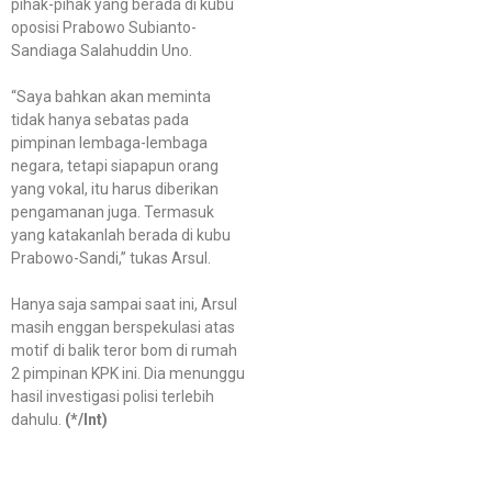
pihak-pihak yang berada di kubu
oposisi Prabowo Subianto-
Sandiaga Salahuddin Uno.
“Saya bahkan akan meminta
tidak hanya sebatas pada
pimpinan lembaga-lembaga
negara, tetapi siapapun orang
yang vokal, itu harus diberikan
pengamanan juga. Termasuk
yang katakanlah berada di kubu
Prabowo-Sandi,” tukas Arsul.
Hanya saja sampai saat ini, Arsul
masih enggan berspekulasi atas
motif di balik teror bom di rumah
2 pimpinan KPK ini. Dia menunggu
hasil investigasi polisi terlebih
dahulu.
(*/Int)