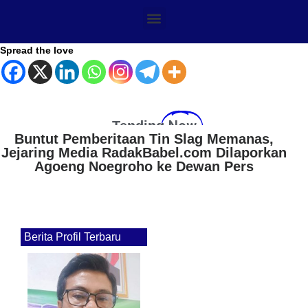
Spread the love
Now
Tending
Perumda Tirta Jaya Mandiri Cabang Nagrak
Imbau Pelanggan Tampung Air,
Pemadaman Listrik Berdampak pada
Layanan Distribusi
Berita Profil Terbaru