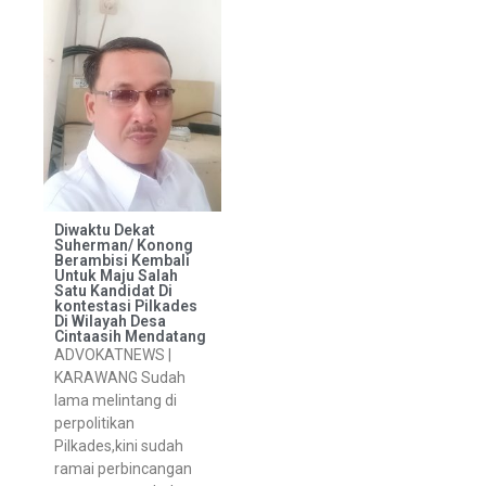
Diwaktu Dekat
Suherman/ Konong
Berambisi Kembali
Untuk Maju Salah
Satu Kandidat Di
kontestasi Pilkades
Di Wilayah Desa
Cintaasih Mendatang
ADVOKATNEWS |
KARAWANG Sudah
lama melintang di
perpolitikan
Pilkades,kini sudah
ramai perbincangan