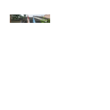
Iwan Iskandar, Ketua
Ormas BANASPATI
DPAC Bekasi Selatan
Yang Ikut
Berkontestasi
Menjadi Caleg dari
Partai GELORA
INDONESIA
Advokatnews.com |
Kota Bekasi, IWAN
ISKANDAR lahir di
Jakarta, putra asli
Betawi yang telah
menetap di Kelurahan
Kayuringinjaya Kota
Bekasi