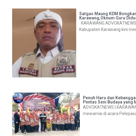
Satgas Maung KDM Bongkar
Karawang,Oknum Guru Didug
KARAWANG.ADVOKATNEWS.COM
Kabupaten Karawang kini menc
Penuh Haru dan Kebanggaa
Pentas Seni Budaya yang
ADVOKATNEWS | KARAWANG –
mewarnai di acara Pelepasa