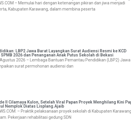
M – Memulai hari dengan ketenangan pikiran dan jiwa menjadi
ta, Kabupaten Karawang, dalam membina peserta
idikan: LBP2 Jawa Barat Layangkan Surat Audiensi Resmi ke KCD
asi SPMB 2026 dan Penanganan Anak Putus Sekolah di Bekasi
Agustus 2026 – Lembaga Bantuan Pemantau Pendidikan (LBP2) Jawa
paikan surat permohonan audiensi dan
e II Cilamaya Kulon, Setelah Viral Papan Proyek Menghilang Kini P
l Nemplok Diatas Lisplang.Ajaib
M. – Praktik pelaksanaan proyek sekolah di Kabupaten Karawan
jam. Pekerjaan rehabilitasi gedung SDN