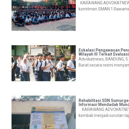
KARAWANG.ADVOKATNEWS.CO
komitmen SMAN 1 Rawamer
Eskalasi Pengawasan Pend
Wilayah III Terkait Evalu
Advokatnews, BANDUNG, 5 
Barat secara resmi menyam
Rehabilitasi SDN Sumurged
Informasi Mendadak Muncu
KARAWANG ADVOKATNEWS.CO
kembali menjadi sorotan ta