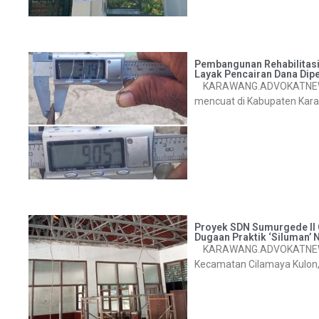
Pembangunan Rehabilitasi
Layak Pencairan Dana Dip
KARAWANG.ADVOKATNEW.COM 
mencuat di Kabupaten Karaw
Proyek SDN Sumurgede II 
Dugaan Praktik ‘Siluman’ 
KARAWANG.ADVOKATNEWS.C
Kecamatan Cilamaya Kulon