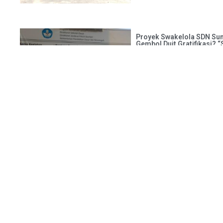
Proyek Swakelola SDN Su
Gembol Duit Gratifikasi? “
KARAWANG.ADVOKATNEWS.CO
Kulon, Kabupaten Karawang
Sebut “Media Butuh Duit”,
Pers Karawang
KARAWANG.ADVOKATNEWS.C
pernyataan kontroversial ya