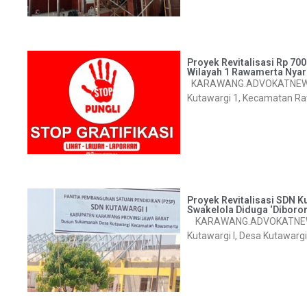
Proyek Revitalisasi Rp 70
Wilayah 1 Rawamerta Nyari
KARAWANG.ADVOKATNEWS.CO
Kutawargi 1, Kecamatan Ra
Proyek Revitalisasi SDN K
Swakelola Diduga ‘Diboro
KARAWANG.ADVOKATNEWS.CO
Kutawargi I, Desa Kutawa