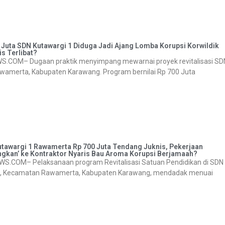
0 Juta SDN Kutawargi 1 Diduga Jadi Ajang Lomba Korupsi Korwildik
s Terlibat?
M– Dugaan praktik menyimpang mewarnai proyek revitalisasi SD
wamerta, Kabupaten Karawang. Program bernilai Rp 700 Juta
utawargi 1 Rawamerta Rp 700 Juta Tendang Juknis, Pekerjaan
ngkan’ ke Kontraktor Nyaris Bau Aroma Korupsi Berjamaah?
M– Pelaksanaan program Revitalisasi Satuan Pendidikan di SDN
rgi, Kecamatan Rawamerta, Kabupaten Karawang, mendadak menuai