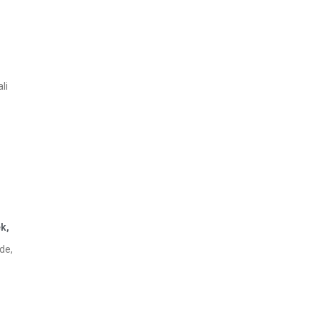
li
k,
de,