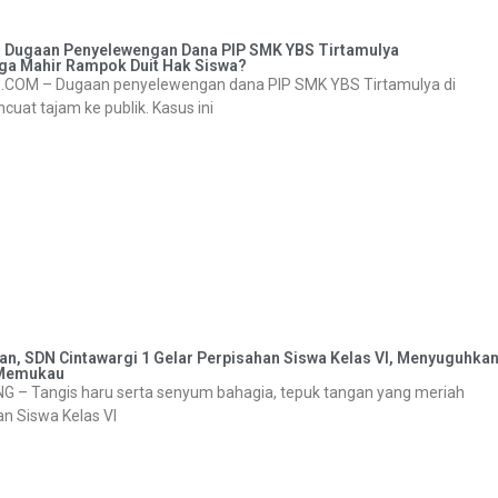
 Dugaan Penyelewengan Dana PIP SMK YBS Tirtamulya
a Mahir Rampok Duit Hak Siswa?
 – Dugaan penyelewengan dana PIP SMK YBS Tirtamulya di
uat tajam ke publik. Kasus ini
n, SDN Cintawargi 1 Gelar Perpisahan Siswa Kelas VI, Menyuguhka
 Memukau
 Tangis haru serta senyum bahagia, tepuk tangan yang meriah
n Siswa Kelas VI