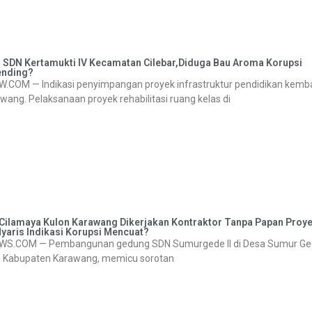
 SDN Kertamukti IV Kecamatan Cilebar,Diduga Bau Aroma Korupsi
ending?
— Indikasi penyimpangan proyek infrastruktur pendidikan kemba
ang. Pelaksanaan proyek rehabilitasi ruang kelas di
Cilamaya Kulon Karawang Dikerjakan Kontraktor Tanpa Papan Proye
Nyaris Indikasi Korupsi Mencuat?
OM — Pembangunan gedung SDN Sumurgede II di Desa Sumur Ge
, Kabupaten Karawang, memicu sorotan