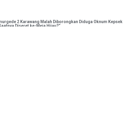
murgede 2 Karawang Malah Diborongkan Diduga Oknum Kepsek
Saatnya Diseret ke-Meja Hijau?”
M – Proyek revitalisasi di SDN Sumurgede 2, Kecamatan Cilama
, menuai sorotan tajam. Program Bantuan
 Pernyataan Oknum Korwilcambidik Tirtajaya Picu Kemarahan Insan
OM– Jagat media massa di Kabupaten Karawang mendidih. Sebua
ng dinilai merendahkan martabat jurnalis keluar dari mulut