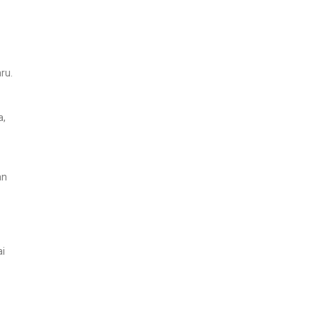
ru.
a,
an
i