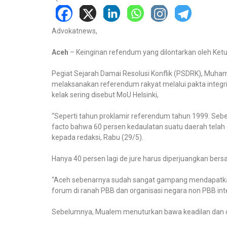
Advokatnews,
Aceh
– Keinginan refendum yang dilontarkan oleh Ket
Pegiat Sejarah Damai Resolusi Konflik (PSDRK), Muh
melaksanakan referendum rakyat melalui pakta integ
kelak sering disebut MoU Helsinki,
“Seperti tahun proklamir referendum tahun 1999. Seb
facto bahwa 60 persen kedaulatan suatu daerah telah d
kepada redaksi, Rabu (29/5).
Hanya 40 persen lagi de jure harus diperjuangkan ber
“Aceh sebenarnya sudah sangat gampang mendapatka
forum di ranah PBB dan organisasi negara non PBB intern
Sebelumnya, Mualem menuturkan bawa keadilan dan demok