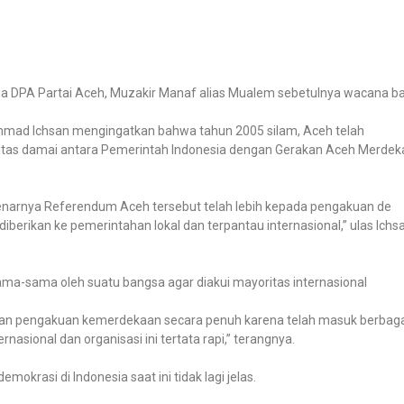
ua DPA Partai Aceh, Muzakir Manaf alias Mualem sebetulnya wacana ba
ammad Ichsan mengingatkan bahwa tahun 2005 silam, Aceh telah
ritas damai antara Pemerintah Indonesia dengan Gerakan Aceh Merdek
enarnya Referendum Aceh tersebut telah lebih kepada pengakuan de
iberikan ke pemerintahan lokal dan terpantau internasional,” ulas Ichs
sama-sama oleh suatu bangsa agar diakui mayoritas internasional
n pengakuan kemerdekaan secara penuh karena telah masuk berbaga
asional dan organisasi ini tertata rapi,” terangnya.
rasi di Indonesia saat ini tidak lagi jelas.