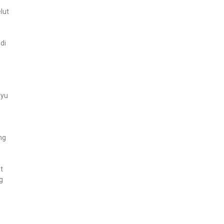
lut
di
ayu
ng
t
g