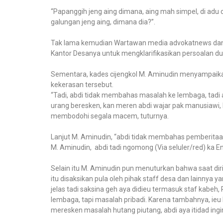
“Papanggih jeng aing dimana, aing mah simpel, di adu 
galungan jeng aing, dimana dia?”.
Tak lama kemudian Wartawan media advokatnews dan 
Kantor Desanya untuk mengklarifikasikan persoalan du
Sementara, kades cijengkol M. Aminudin menyampai
kekerasan tersebut.
“Tadi, abdi tidak membahas masalah ke lembaga, tadi 
urang beresken, kan meren abdi wajar pak manusiawi,
membodohi segala macem, tuturnya.
Lanjut M. Aminudin, “abdi tidak membahas pemberitaan
M. Aminudin, abdi tadi ngomong (Via seluler/red) ka E
Selain itu M. Aminudin pun menuturkan bahwa saat di
itu disaksikan pula oleh pihak staff desa dan lainny
jelas tadi saksina geh aya didieu termasuk staf kabeh,
lembaga, tapi masalah pribadi. Karena tambahnya, ieu
meresken masalah hutang piutang, abdi aya itidad ingi