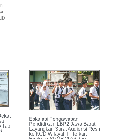
an
pi
SUD
Dekat
Eskalasi Pengawasan
sa
Pendidikan: LBP2 Jawa Barat
 Tapi
Layangkan Surat Audiensi Resmi
6
ke KCD Wilayah III Terkait
Evaluasi SPMB 2026 dan