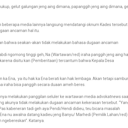
cukup, gelut galungan jeng aing dimana, papanggih jeng aing dimana, ge
beberapa media lainnya langsung mendatangi oknum Kades tersebut 
gaan ancaman hal itu.
kan bahwa seakan-akan tidak melakukan bahasa dugaan ancaman
abdi ngomong tinggi geh, Na (Wartawan/red) iraha panggih jeng aing h
 karena disitu kan (Pemberitaan) tercantum bahwa Kepala Desa
 ka Ena, ya itu hak ka Ena berati kan hak lembaga. Akan tetapi sambu
na iraha bisa panggih secara duaan ameh beres.
rinya melakukan panggilan seluler ke wartawan media advokatnews saa
a yang akunya tidak melakukan dugaan ancaman kekerasan tersebut. “Yan
 Pas kabeneran tadi geh aya Pendi/Hendi didieu, teu bicara masalah
 Ena nu awalna datang kadieu jeng Banyu/ Marhedi (Pemilik Lahan/red)
n ngebereskan”. Katanya.