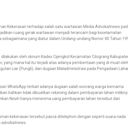
n Kekerasan terhadap salah satu wartawan Media Advokatnews pad
anjadikan ruang gerak wartawan menjadi terancam bagi keselamatan
knya sebagaimana yang diatur dalam Undang-undang Nomor 40 Tahun 19
dilakukan oleh oknum Kades Cijengkol Kecamatan Cilograng Kabupate
, yang mana hal itu terjadi atas adanya pemberitaan yang di muat ole
gutan Liar (Pungli), dan dugaan Maladministrasi pada Pengadaan Laha
esan WhatsApp terkait adanya dugaan salah seorang warga bernama
ibatkan bahkan tidak dibuatkan rekening dalam pembayaran lahan milikny
nkan Nesih hanya menerima uang pembayaran lahan tersebut dari
man kekerasan tersebut pasca ditelephon dengan seperti suara nada
a advokatnews.