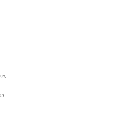
,
un,
an