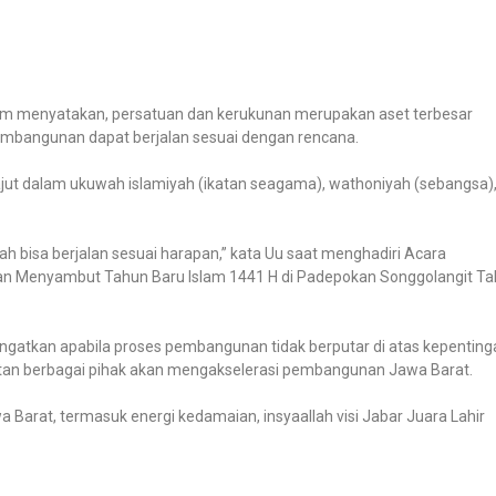
um menyatakan, persatuan dan kerukunan merupakan aset terbesar
 pembangunan dapat berjalan sesuai dengan rencana.
jut dalam ukuwah islamiyah (ikatan seagama), wathoniyah (sebangsa)
 bisa berjalan sesuai harapan,” kata Uu saat menghadiri Acara
 dan Menyambut Tahun Baru Islam 1441 H di Padepokan Songgolangit Tal
ingatkan apabila proses pembangunan tidak berputar di atas kepenting
ibatan berbagai pihak akan mengakselerasi pembangunan Jawa Barat.
a Barat, termasuk energi kedamaian, insyaallah visi Jabar Juara Lahir