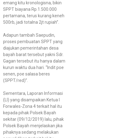
emang kitu kronologisna, bikin
SPPT biayana Rp.1.500.000
pertamana, terus kurang keneh
500rb, jadi totalna 2jt rupiah”.
Adapun tambah Saepudin,
proses pembuatan SPPT yang
diajukan pemerintahan desa
bayah barat tersebut yakni Sdr.
Gagan tersebut itu hanya dalam
kurun waktu dua hari. “Indit poe
senen, poe salasa beres
(SPPT/red)”.
Sementara, Laporan Informasi
(LI) yang disampaikan Ketua I
Forwales-Zona 4 terkait hal itu
kepada pihak Polsek Bayah
sekitar (09/12/2019) lalu, pihak
Polsek Bayah menjelaskan jika
pihaknya sedang melakukan