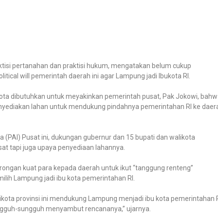
aktisi pertanahan dan praktisi hukum, mengatakan belum cukup
tical will pemerintah daerah ini agar Lampung jadi Ibukota RI.
likota dibutuhkan untuk meyakinkan pemerintah pusat, Pak Jokowi, bah
yediakan lahan untuk mendukung pindahnya pemerintahan RI ke daer
(PAI) Pusat ini, dukungan gubernur dan 15 bupati dan walikota
at tapi juga upaya penyediaan lahannya.
rongan kuat para kepada daerah untuk ikut “tanggung renteng”
lih Lampung jadi ibu kota pemerintahan RI.
alikota provinsi ini mendukung Lampung menjadi ibu kota pemerintahan R
ungguh-sungguh menyambut rencananya,” ujarnya.