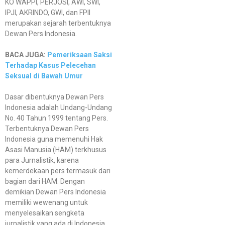
KO WAPPI, PERJOSI, AWI, SWI,
IPJI, AKRINDO, GWI, dan FPII
merupakan sejarah terbentuknya
Dewan Pers Indonesia.
BACA JUGA:
Pemeriksaan Saksi
Terhadap Kasus Pelecehan
Seksual di Bawah Umur
Dasar dibentuknya Dewan Pers
Indonesia adalah Undang-Undang
No. 40 Tahun 1999 tentang Pers.
Terbentuknya Dewan Pers
Indonesia guna memenuhi Hak
Asasi Manusia (HAM) terkhusus
para Jurnalistik, karena
kemerdekaan pers termasuk dari
bagian dari HAM. Dengan
demikian Dewan Pers Indonesia
memiliki wewenang untuk
menyelesaikan sengketa
jurnalistik yang ada di Indonesia.