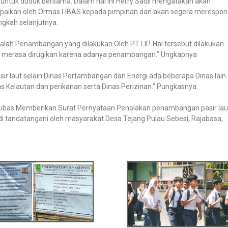
untuk duduk bersama. Dalam hal ini Herry Sadli mengatakan akan
paikan oleh Ormas LIBAS kepada pimpinan dan akan segera merespon
ngkah selanjutnya.
lah Penambangan yang dilakukan Oleh PT LIP. Hal tersebut dilakukan
g merasa dirugikan karena adanya penambangan.” Ungkapnya
r laut selain Dinas Pertambangan dan Energi ada beberapa Dinas lain
as Kelautan dan perikanan serta Dinas Perizinan.” Pungkasnya.
 Libas Memberikan Surat Pernyataan Penolakan penambangan pasir lau
 di tandatangani oleh masyarakat Desa Tejang Pulau Sebesi, Rajabasa,