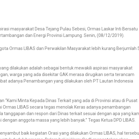
pirasi masyarakat Desa Tejang Pulau Sebesi, Ormas Laskar Inti Bersatu
ertambangan dan Energi Provinsi Lampung. Senin, (08/12/2019).
anggota Ormas LIBAS dan Perwakilan Masyarakat lebih kurang Berjumlah 
ng dilakukan adalah sebagai bentuk mewakili aspirasi masyarakat
n, warga yang ada disekitar GAK merasa dirugikan serta terancam
akibat adanya Penambangan yang dilakukan oleh PT Lautan Indonesia
“Kami Minta Kepada Dinas Terkait yang ada di Provinsi atau di Pusat
ami Ormas LIBAS secara tegas menolak Keras adanya penambangan
 ada tanggapan dan respon dari Dinas terkait sesuai dengan apa yang ka
si dengan anggota massa yang lebih banyak.” Tegas Ketua DPD LIBAS.
enyambut baik kegiatan Orasi yang dilakukan Ormas LIBAS, hal tersebu