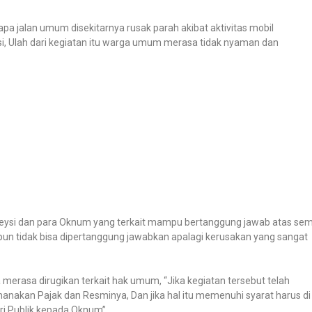
pa jalan umum disekitarnya rusak parah akibat aktivitas mobil
ysi, Ulah dari kegiatan itu warga umum merasa tidak nyaman dan
Deysi dan para Oknum yang terkait mampu bertanggung jawab atas se
pun tidak bisa dipertanggung jawabkan apalagi kerusakan yang sangat
merasa dirugikan terkait hak umum, “Jika kegiatan tersebut telah
emanakan Pajak dan Resminya, Dan jika hal itu memenuhi syarat harus di
ri Publik kepada Oknum”.