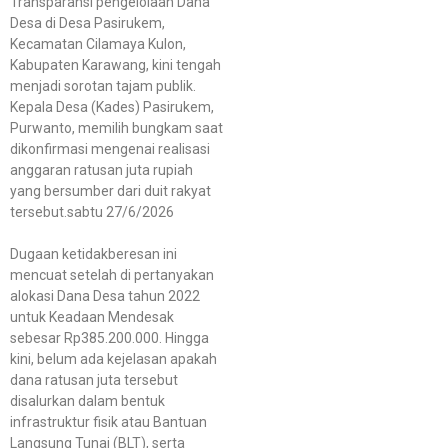
Transparansi pengelolaan Dana
Desa di Desa Pasirukem,
Kecamatan Cilamaya Kulon,
Kabupaten Karawang, kini tengah
menjadi sorotan tajam publik.
Kepala Desa (Kades) Pasirukem,
Purwanto, memilih bungkam saat
dikonfirmasi mengenai realisasi
anggaran ratusan juta rupiah
yang bersumber dari duit rakyat
tersebut.sabtu 27/6/2026
Dugaan ketidakberesan ini
mencuat setelah di pertanyakan
alokasi Dana Desa tahun 2022
untuk Keadaan Mendesak
sebesar Rp385.200.000. Hingga
kini, belum ada kejelasan apakah
dana ratusan juta tersebut
disalurkan dalam bentuk
infrastruktur fisik atau Bantuan
Langsung Tunai (BLT), serta