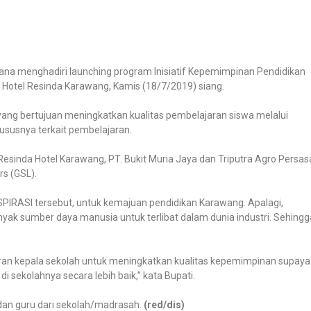
adiana menghadiri launching program Inisiatif Kepemimpinan Pendidikan
, Hotel Resinda Karawang, Kamis (18/7/2019) siang.
yang bertujuan meningkatkan kualitas pembelajaran siswa melalui
ususnya terkait pembelajaran.
esinda Hotel Karawang, PT. Bukit Muria Jaya dan Triputra Agro Persas
rs (GSL).
IRASI tersebut, untuk kemajuan pendidikan Karawang. Apalagi,
ak sumber daya manusia untuk terlibat dalam dunia industri. Sehingg
peran kepala sekolah untuk meningkatkan kualitas kepemimpinan supaya
sekolahnya secara lebih baik,” kata Bupati.
 dan guru dari sekolah/madrasah.
(red/dis)