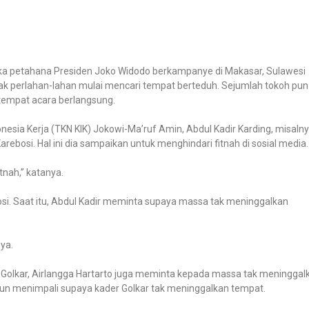
ika petahana Presiden Joko Widodo berkampanye di Makasar, Sulawesi
k perlahan-lahan mulai mencari tempat berteduh. Sejumlah tokoh pun
tempat acara berlangsung.
esia Kerja (TKN KIK) Jokowi-Ma’ruf Amin, Abdul Kadir Karding, misalny
bosi. Hal ini dia sampaikan untuk menghindari fitnah di sosial media.
tnah,” katanya.
si. Saat itu, Abdul Kadir meminta supaya massa tak meninggalkan
ya.
i Golkar, Airlangga Hartarto juga meminta kepada massa tak meninggal
d pun menimpali supaya kader Golkar tak meninggalkan tempat.