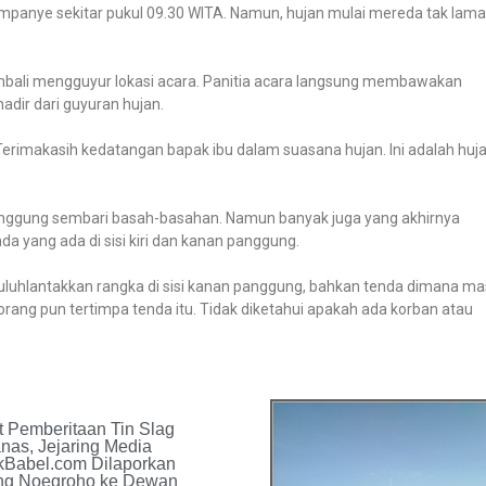
kampanye sekitar pukul 09.30 WITA. Namun, hujan mulai mereda tak lama
mbali mengguyur lokasi acara. Panitia acara langsung membawakan
adir dari guyuran hujan.
“Terimakasih kedatangan bapak ibu dalam suasana hujan. Ini adalah huj
anggung sembari basah-basahan. Namun banyak juga yang akhirnya
a yang ada di sisi kiri dan kanan panggung.
luluhlantakkan rangka di sisi kanan panggung, bahkan tenda dimana ma
rang pun tertimpa tenda itu. Tidak diketahui apakah ada korban atau
t Pemberitaan Tin Slag
as, Jejaring Media
Babel.com Dilaporkan
g Noegroho ke Dewan