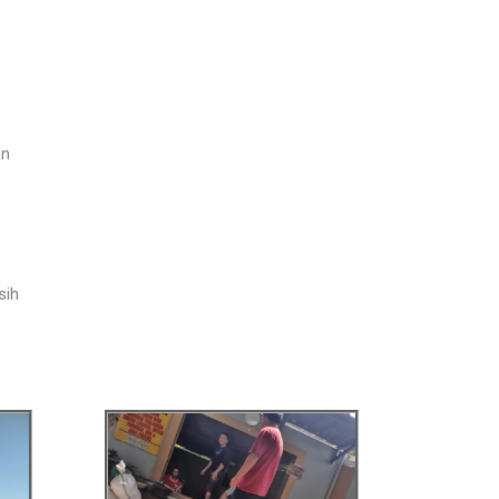
an
sih