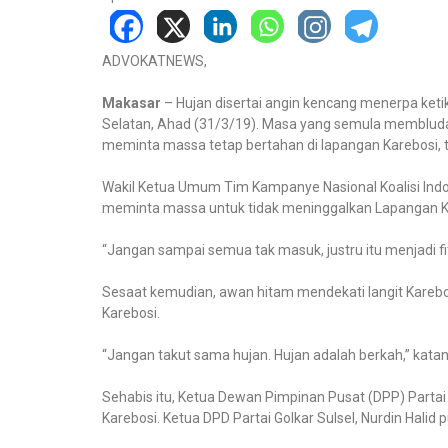
ADVOKATNEWS,
Makasar
– Hujan disertai angin kencang menerpa ket
Selatan, Ahad (31/3/19). Masa yang semula membluda
meminta massa tetap bertahan di lapangan Karebosi, 
Wakil Ketua Umum Tim Kampanye Nasional Koalisi Indon
meminta massa untuk tidak meninggalkan Lapangan Kare
“Jangan sampai semua tak masuk, justru itu menjadi fi
Sesaat kemudian, awan hitam mendekati langit Karebo
Karebosi.
“Jangan takut sama hujan. Hujan adalah berkah,” katan
Sehabis itu, Ketua Dewan Pimpinan Pusat (DPP) Parta
Karebosi. Ketua DPD Partai Golkar Sulsel, Nurdin Hali