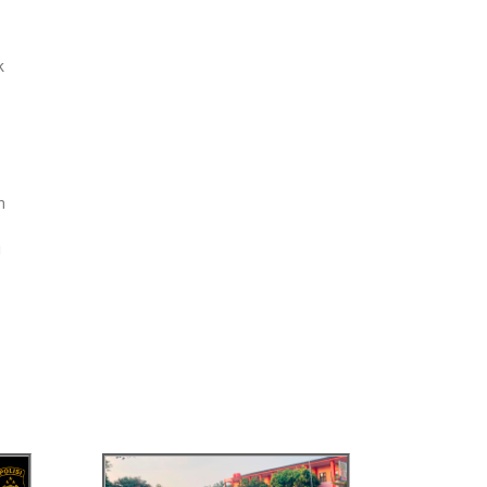
k
n
i