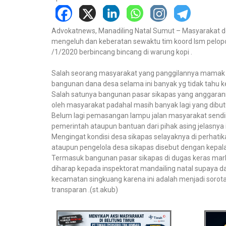
Advokatnews, Manadiling Natal Sumut – Masyarakat de
mengeluh dan keberatan sewaktu tim koord lsm pelopor
/1/2020 berbincang bincang di warung kopi .
Salah seorang masyarakat yang panggilannya mamak 
bangunan dana desa selama ini banyak yg tidak tahu k
Salah satunya bangunan pasar sikapas yang anggarann
oleh masyarakat padahal masih banyak lagi yang dibut
Belum lagi pemasangan lampu jalan masyarakat sendir
pemerintah ataupun bantuan dari pihak asing jelasnya i
Mengingat kondisi desa sikapas selayaknya di perhat
ataupun pengelola desa sikapas disebut dengan kepala
Termasuk bangunan pasar sikapas di dugas keras mark
diharap kepada inspektorat mandailing natal supaya 
kecamatan singkuang karena ini adalah menjadi sorot
transparan .(st.akub)