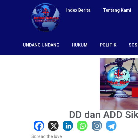
Index Berita
Tentang Kami
UNDANG UNDANG
HUKUM
POLITIK
SOS
DD dan ADD Sik
Spread the love