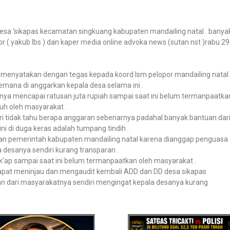
sa ‘sikapas kecamatan singkuang kabupaten mandailing natal . banya
 ( yakub lbs ) dan kaper media online advoka news (sutan nst )rabu 29
menyatakan dengan tegas kepada koord lsm pelopor mandailing natal
emana di anggarkan kepala desa selama ini .
ya mencapai ratusan juta rupiah sampai saat ini belum termanpaatka
uh oleh masyarakat .
i tidak tahu berapa anggaran sebenarnya padahal banyak bantuan dar
ni di duga keras adalah tumpang tindih .
ikan pemerintah kabupaten mandailing natal karena dianggap penguasa
 desanya sendiri kurang transparan .
’ap sampai saat ini belum termanpaatkan oleh masyarakat .
dapat meninjau dan mengaudit kembali ADD dan DD desa sikapas
an dari masyarakatnya sendiri mengingat kepala desanya kurang