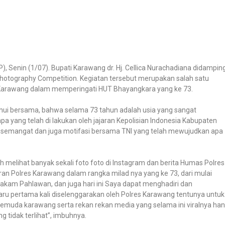
, Senin (1/07). Bupati Karawang dr. Hj. Cellica Nurachadiana didamping
hotography Competition. Kegiatan tersebut merupakan salah satu
s Karawang dalam memperingati HUT Bhayangkara yang ke 73.
ui bersama, bahwa selama 73 tahun adalah usia yang sangat
a yang telah di lakukan oleh jajaran Kepolisian Indonesia Kabupaten
 semangat dan juga motifasi bersama TNI yang telah mewujudkan apa
 melihat banyak sekali foto foto di Instagram dan berita Humas Polres
ran Polres Karawang dalam rangka milad nya yang ke 73, dari mulai
akam Pahlawan, dan juga hari ini Saya dapat menghadiri dan
ru pertama kali diselenggarakan oleh Polres Karawang tentunya untuk
pemuda karawang serta rekan rekan media yang selama ini viralnya ha
tidak terlihat”, imbuhnya.