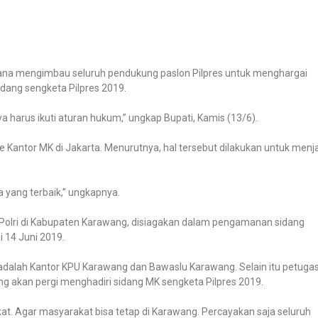
adiana mengimbau seluruh pendukung paslon Pilpres untuk menghargai
dang sengketa Pilpres 2019.
a harus ikuti aturan hukum,” ungkap Bupati, Kamis (13/6).
 Kantor MK di Jakarta. Menurutnya, hal tersebut dilakukan untuk menj
a yang terbaik,” ungkapnya.
Polri di Kabupaten Karawang, disiagakan dalam pengamanan sidang
 14 Juni 2019.
a adalah Kantor KPU Karawang dan Bawaslu Karawang. Selain itu petuga
 akan pergi menghadiri sidang MK sengketa Pilpres 2019.
t. Agar masyarakat bisa tetap di Karawang. Percayakan saja seluruh