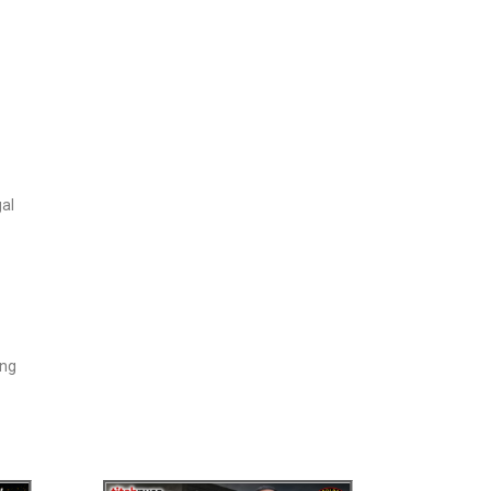
al
ang