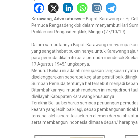
Karawang, Advokatnews –
Bupati Karawang dr. Hj. Ce
Pemuda Rengasdengklok dalam menyambut Hari Sumpa
Proklamasi Rengasdengklok, Minggu (27/10/19).
Dalam sambutannya Bupati Karawang menyampaikan, Ji
yang sangat hebat bukan hanya untuk Karawang saja, te
para pemuda dikala itu para pemuda mendesak Soekar
17 Agustus 1945,” ungkapnya.
Menurut Beliau ini adalah merupakan rangkaian nyat
diselenggarakan beberapa kegiatan positif baik diting
Sumpah Pemuda,tentunya hal tersebut menjadi kebaha
Ditambahkannya, mudah mudahan ini menjadi suri tau
diwilayah Kabupaten Karawang khususnya.
Terakhir Beliau berharap semoga perjuangan pemuda 
kearah yang lebih baik lagi, sebab pembangunan tidak
tercapai oleh sinergitas seluruh elemen dan salah s
serta membangun Indonesia dimasa depan,” harapnya