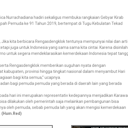
llica Nurrachadiana hadiri sekaligus membuka rangkaian Gebyar Kirab
h Pemuda ke 91 Tahun 2019, bertempat di Tugu Kebulatan Tekad
ka kita berbicara Rengasdengklok tentunya mempunyai nilai dan arti
tapi juga untuk Indonesia yang sama sama kita cintai. Karena disinilah
no untuk segera mendeklarasikan kemerdekaan Indonesia tepat tangg
a serta Rengasdengklok memberikan suguhan nyata dengan
kat kabupaten, provinsi hingga tingkat nasional dalam menyambut Hari
giaan bagi kita semua,” ucapnya.
ladan bagi pemuda pemuda yang berada di daerah lain yang berada
pada hari ini merupakan representativ kedepannya menjadikan Karaw
 bisa dilakukan oleh pemerintah saja melainkan pembangunan bisa
atunya oleh pemuda, sebab pemuda lah yang akan mengisi kemerdekaan
.
(Hum.Red)