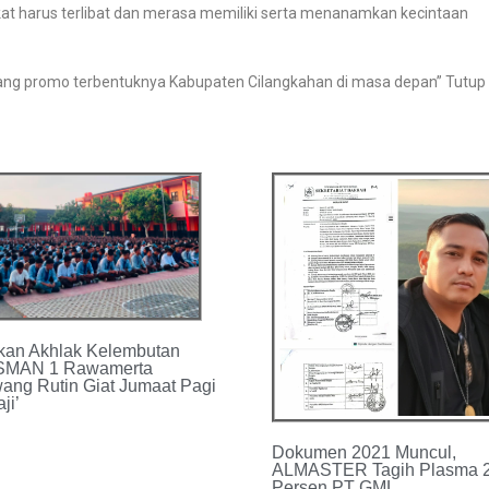
t harus terlibat dan merasa memiliki serta menanamkan kecintaan
i ajang promo terbentuknya Kabupaten Cilangkahan di masa depan” Tutup
kan Akhlak Kelembutan
 SMAN 1 Rawamerta
ang Rutin Giat Jumaat Pagi
ji’
Dokumen 2021 Muncul,
ALMASTER Tagih Plasma 
Persen PT GML