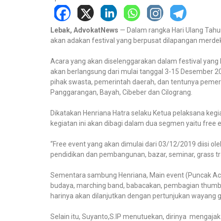
Lebak, AdvokatNews
— Dalam rangka Hari Ulang Tahu
akan adakan festival yang berpusat dilapangan merde
Acara yang akan diselenggarakan dalam festival ya
akan berlangsung dari mulai tanggal 3-15 Desember 
pihak swasta, pemerintah daerah, dan tentunya pemer
Panggarangan, Bayah, Cibeber dan Cilograng.
Dikatakan Henriana Hatra selaku Ketua pelaksana keg
kegiatan ini akan dibagi dalam dua segmen yaitu free 
“Free event yang akan dimulai dari 03/12/2019 diisi o
pendidikan dan pembangunan, bazar, seminar, grass tra
Sementara sambung Henriana, Main event (Puncak Acar
budaya, marching band, babacakan, pembagian thumble
harinya akan dilanjutkan dengan pertunjukan wayang g
Selain itu, Suyanto,S.IP menutuekan, dirinya mengaja