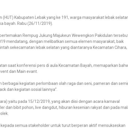
n (HUT) Kabupaten Lebak yang ke 191, warga masyarakat lebak selata
ka bayah. Rabu (26/11/2019).
ng bertemakan Rempug Jukung Majukeun Wewengkon Pakidulan tersebu
2019 mendatang, dengan melibatkan semua elemen masyarakat, baik
intah sekecamatan lebak selatan yang diantaranya Kecamatan Cihara,
iatan saat konferensi pers di aula Kecamatan Bayah, memaparkan bah
event dan Main evant.
leh berbagai kegiatan perlombaan olah raga dan seni, pameran dan semi
ck dan kegiatan sosial lainnya”.
a) yaitu pada 15/12/2019, yang akan diisi dengan acara karnaval
r dan bibit pohon, live dangdut, hiburan kesenian rakyat dan pada ma
olek.
k kepada semua stakeholder untuk turut berperan aktif mensukseskan