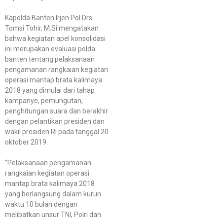
Kapolda Banten Irjen Pol Drs.
Tomsi Tohir, M.Si mengatakan
bahwa kegiatan apel konsolidasi
ini merupakan evaluasi polda
banten tentang pelaksanaan
pengamanan rangkaian kegiatan
operasi mantap brata kalimaya
2018 yang dimulai dari tahap
kampanye, pemungutan,
penghitungan suara dan berakhir
dengan pelantikan presiden dan
wakil presiden Rl pada tanggal 20
oktober 2019.
“Pelaksanaan pengamanan
rangkaian kegiatan operasi
mantap brata kalimaya 2018
yang berlangsung dalam kurun
waktu 10 bulan dengan
melibatkan unsur TNI, Polri dan