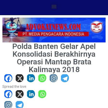
Polda Banten Gelar Apel
Konsolidasi Berakhirnya
Operasi Mantap Brata
Kalimaya 2018
Spread the love