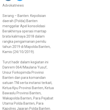
Advokatnews
Serang – Banten. Kepolisian
daerah (Polda) Banten
menggelar Apel konsolidasi
Berakhirnya operasi mantap
brata kalimaya 2018 dalam
rangka pengamanan pemilu
tahun 2019 di Mapolda Banten,
Kamis (24/10/2019).
Turut hadir dalam kegiatan ini
Danrem 064/Maulana Yusuf,
Unsur Forkopimda Provinsi
Banten dan para komandan
satuan TNI serta instansi terkait,
Ketua Kpu Provinsi Banten, Ketua
Bawaslu Provinsi Banten,
Wakapolda Banten, Para Pejabat
Utama Polda Banten, Para
Kapolres Jajaran Polda Banten.