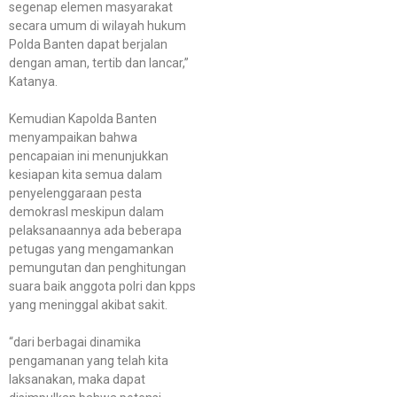
segenap elemen masyarakat
secara umum di wilayah hukum
Polda Banten dapat berjalan
dengan aman, tertib dan lancar,”
Katanya.
Kemudian Kapolda Banten
menyampaikan bahwa
pencapaian ini menunjukkan
kesiapan kita semua dalam
penyelenggaraan pesta
demokrasl meskipun dalam
pelaksanaannya ada beberapa
petugas yang mengamankan
pemungutan dan penghitungan
suara baik anggota polri dan kpps
yang meninggal akibat sakit.
“dari berbagai dinamika
pengamanan yang telah kita
laksanakan, maka dapat