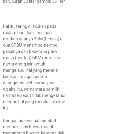
berukuran 30 liter sampai 35 liter.
Hal itu sering dilakukan pada
malam hari dan siang hari
disetiap adanya BBM (bensin) di
dua SPBU menembo-nembo,
pasalnya dari beberapa para
mafia (pentap) BBM memakai
nama orang lain untuk
mengelabui hal yang mereka
lakukan itu agar semua
ditanggung oleh nama yang
dipakai itu, sementara pemilik
nama tersebut tidak mengetahui
dengan hal yang mereka lakukan
itu.
Dengan adanya hal tersebut
nampak jelas bahwa sudah
menantang hukum, karena tidak