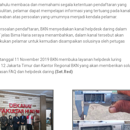
 dahulu membaca dan memahami segala ketentuan pendaftaran yang
ulitan, pelamar dapat mempelajari informasi yang tertuang pada kana
awaban atas persoalan yang umumnya menjadi kendala pelamar.
ersoalan pendaftaran, BKN menyediakan kanal helpdesk daring dalam
,” jelas Bima Haria seraya menambahkan, dalam kanal tersebut akan
akukan pelamar untuk kemudian disampaikan solusinya oleh petugas
ai tanggal 11 November 2019 BKN membuka layanan helpdesk luring
o. 12 Jakarta Timur dan Kantor Regional BKN yang akan memberikan sol
lasan FAQ dan helpdesk daring.
(Set.Red)