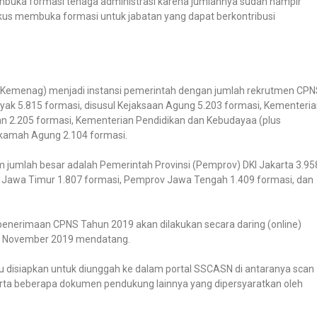
buka formasi tenaga administrasi karena jumlahnya sudah hampir
 fokus membuka formasi untuk jabatan yang dapat berkontribusi
(Kemenag) menjadi instansi pemerintah dengan jumlah rekrutmen CP
nyak 5.815 formasi, disusul Kejaksaan Agung 5.203 formasi, Kementeri
 2.205 formasi, Kementerian Pendidikan dan Kebudayaa (plus
ahkamah Agung 2.104 formasi.
jumlah besar adalah Pemerintah Provinsi (Pemprov) DKI Jakarta 3.95
 Jawa Timur 1.807 formasi, Pemprov Jawa Tengah 1.409 formasi, dan
enerimaan CPNS Tahun 2019 akan dilakukan secara daring (online)
 11 November 2019 mendatang.
 disiapkan untuk diunggah ke dalam portal SSCASN di antaranya scan
li, serta beberapa dokumen pendukung lainnya yang dipersyaratkan oleh