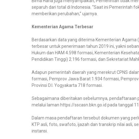
Bima Haria juga menyampaikan, Pemerintah tidak mem
separuh dari total di Indonesia. “Saat ini Pemerintah
memberikan perubahan,” ujarnya.
Kementerian Agama Terbesar
Berdasarkan data yang diterima Kementerian Agama 
terbesar untuk penerimaan tahun 2019 ini, yakni seba
Hukum dan HAM 4.598 formasi, Kementerian Kesehatan
Pendidikan Tinggi) 2.196 formasi, dan Sekretariat M
Adapun pemerintah daerah yang merekrut CPNS dalam 
formasi, Pemprov Jawa Barat 1.934 formasi, Pemprov
Provinsi D.I. Yogyakarta 718 formasi.
Sebagaimana diberitakan sebelumnya, pendaftaraan p
melalui laman https://sscasn.bkn.go.id pada tanggal
Dalam masa pendaftaran tersebut dokumen yang perlu
KTP asli, foto, swafoto, ijazah dan transkrip nilai as
instansi.