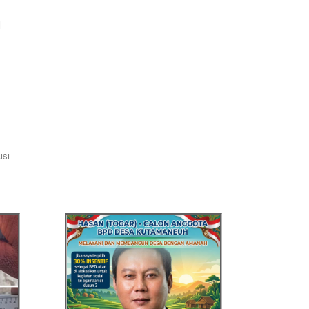
l
usi