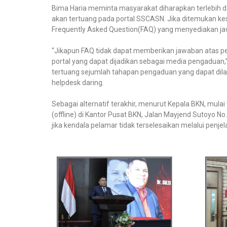
Bima Haria meminta masyarakat diharapkan terlebih
akan tertuang pada portal SSCASN. Jika ditemukan kes
Frequently Asked Question(FAQ) yang menyediakan j
“Jikapun FAQ tidak dapat memberikan jawaban atas p
portal yang dapat dijadikan sebagai media pengaduan
tertuang sejumlah tahapan pengaduan yang dapat dil
helpdesk daring.
Sebagai alternatif terakhir, menurut Kepala BKN, mul
(offline) di Kantor Pusat BKN, Jalan Mayjend Sutoyo N
jika kendala pelamar tidak terselesaikan melalui penje