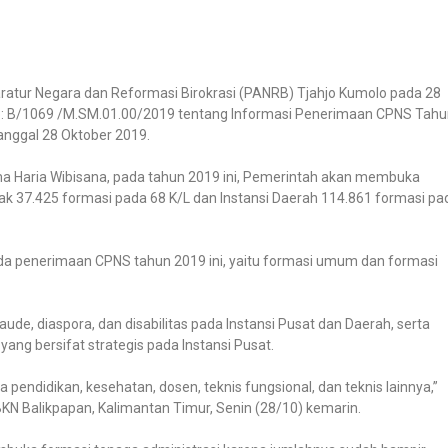
tur Negara dan Reformasi Birokrasi (PANRB) Tjahjo Kumolo pada 28
 B/1069 /M.SM.01.00/2019 tentang Informasi Penerimaan CPNS Tahu
anggal 28 Oktober 2019.
 Haria Wibisana, pada tahun 2019 ini, Pemerintah akan membuka
yak 37.425 formasi pada 68 K/L dan Instansi Daerah 114.861 formasi pa
ada penerimaan CPNS tahun 2019 ini, yaitu formasi umum dan formasi
ude, diaspora, dan disabilitas pada Instansi Pusat dan Daerah, serta
yang bersifat strategis pada Instansi Pusat.
pendidikan, kesehatan, dosen, teknis fungsional, dan teknis lainnya,”
BKN Balikpapan, Kalimantan Timur, Senin (28/10) kemarin.